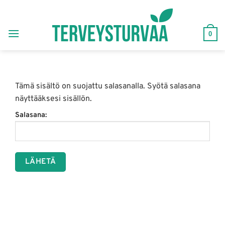
Skip
to
content
0
Tämä sisältö on suojattu salasanalla. Syötä salasana
näyttääksesi sisällön.
Salasana: