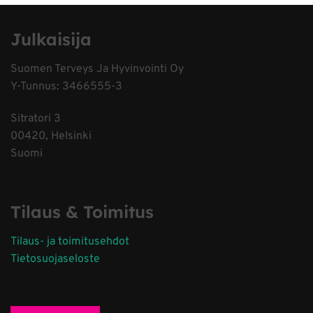
Julkaisija
Suomen Terveys Ja Hyvinvointi Oy
Y-Tunnus: 3466555-3
Sitratori 3
00420, Helsinki
Suomi
Tilaus & Toimitus
Tilaus- ja toimitusehdot
Tietosuojaseloste